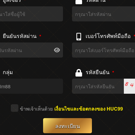
ยืนยันรหัสผ่าน
เบอร์โทรศัพท์มือถือ
กลุ่ม
รหัสยืนยัน
ข้าพเจ้าเห็นด้วย
เงื่อนไขและข้อตกลงของ HUC99
ลงทะเบียน